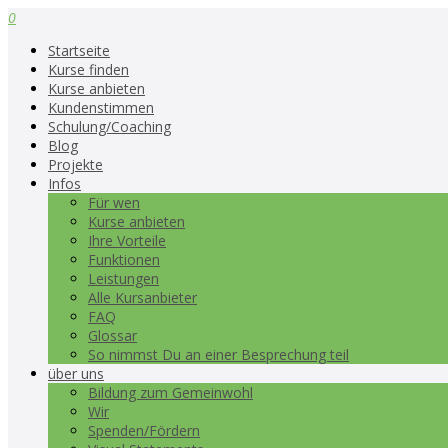
0
Startseite
Kurse finden
Kurse anbieten
Kundenstimmen
Schulung/Coaching
Blog
Projekte
Infos
Für wen
Kurse anbieten
Ihre Vorteile
Funktionen
Leistungen
Alle Kursanbieter
FAQ
Glossar
So nimmst Du an einer Besprechung teil
über uns
Bildung zum Gemeinwohl
Wir
Spenden/Fördern