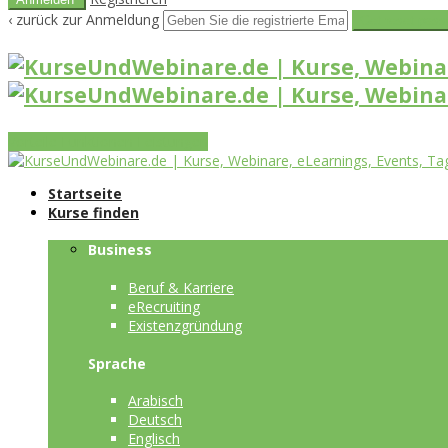
‹ zurück zur Anmeldung
Get reset pass
Vorteile
Funktionen
Leistungen
Startseite
Kurse finden
Business
Beruf & Karriere
eRecruiting
Existenzgründung
Sprache
Arabisch
Deutsch
Englisch