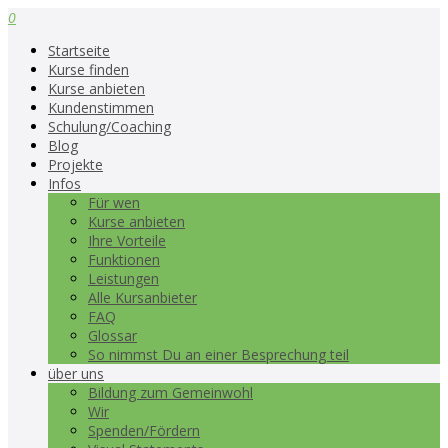
0
Startseite
Kurse finden
Kurse anbieten
Kundenstimmen
Schulung/Coaching
Blog
Projekte
Infos
Für wen
Kurse anbieten
Ihre Vorteile
Funktionen
Leistungen
Alle Kursanbieter
FAQ
Glossar
So nimmst Du an einer Besprechung teil
über uns
Bildung zum Gemeinwohl
Wir
Spenden/Fördern