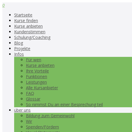
0
Startseite
Kurse finden
Kurse anbieten
Kundenstimmen
Schulung/Coaching
Blog
Projekte
Infos
Für wen
Kurse anbieten
Ihre Vorteile
Funktionen
Leistungen
Alle Kursanbieter
FAQ
Glossar
So nimmst Du an einer Besprechung teil
über uns
Bildung zum Gemeinwohl
Wir
Spenden/Fördern