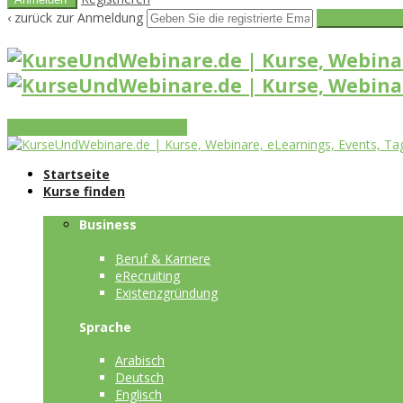
‹ zurück zur Anmeldung
Get reset pass
Vorteile
Funktionen
Leistungen
Startseite
Kurse finden
Business
Beruf & Karriere
eRecruiting
Existenzgründung
Sprache
Arabisch
Deutsch
Englisch