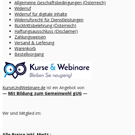
Allgemeine Geschäftsbedingungen (Österreich)
Widerruf
Widerruf für digitale Inhalte
Widerrufsrecht für Dienstleistungen
Rücktrittsbelehrung (Österreich)
Haftungsausschluss (Disclaimer)
Zahlungsweisen
Versand & Lieferung
Warenkorb
Bestellvorgang
KurseUndWebinare.de
ist ein Angebot von
—
Mit Bildung zum Gemeinwohl gUG
—
Wir sind Mitglied im:
Alle Preise inkl. MwSt.: