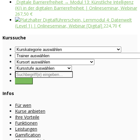
Digitale Barrierefreiheit → Modul 13: Künstliche Intelligenz
(KI) in der digitalen Barrierefreiheit | Onlineseminar, Webinar
267,50
€
Digitalführerschein, Lernmodul 4: Datenwelt
(Level 1) | Onlineseminar, Webinar [Digital]
224,70
€
Kurssuche
Infos
Für wen
Kurse anbieten
Ihre Vorteile
Funktionen
Leistungen
Gamification