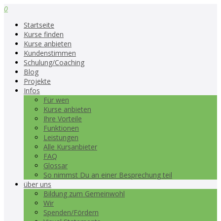
0
Startseite
Kurse finden
Kurse anbieten
Kundenstimmen
Schulung/Coaching
Blog
Projekte
Infos
Für wen
Kurse anbieten
Ihre Vorteile
Funktionen
Leistungen
Alle Kursanbieter
FAQ
Glossar
So nimmst Du an einer Besprechung teil
über uns
Bildung zum Gemeinwohl
Wir
Spenden/Fördern