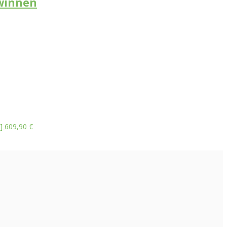
ewinnen
]
609,90
€