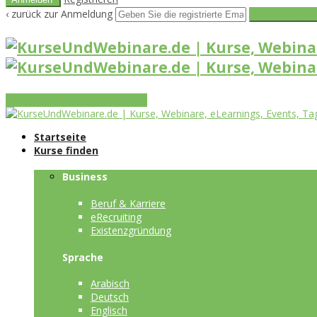
‹ zurück zur Anmeldung
Get reset pass
Vorteile
Funktionen
Leistungen
Startseite
Kurse finden
Business
Beruf & Karriere
eRecruiting
Existenzgründung
Sprache
Arabisch
Deutsch
Englisch