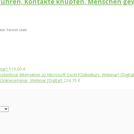
e führen, Kontakte knüpfen, Menschen g
ten Termin statt
nar]
119,00
€
stenlose Alternative zu Microsoft Excel [Onlinekurs, Webinar] [Digital
Onlineseminar, Webinar [Digital]
224,70
€