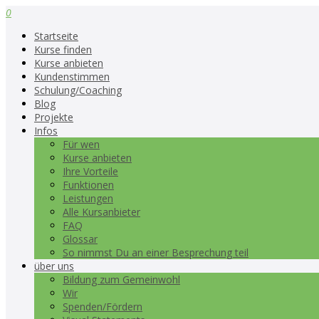
0
Startseite
Kurse finden
Kurse anbieten
Kundenstimmen
Schulung/Coaching
Blog
Projekte
Infos
Für wen
Kurse anbieten
Ihre Vorteile
Funktionen
Leistungen
Alle Kursanbieter
FAQ
Glossar
So nimmst Du an einer Besprechung teil
über uns
Bildung zum Gemeinwohl
Wir
Spenden/Fördern