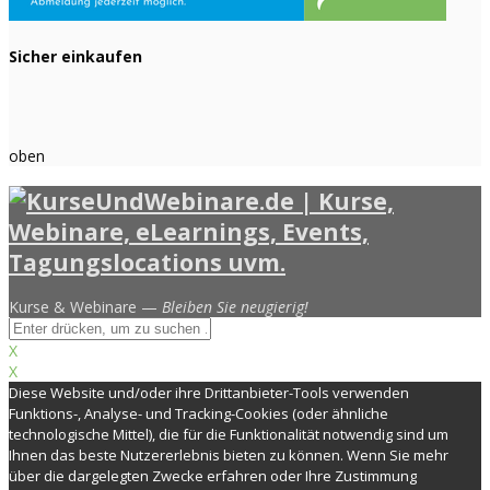
Sicher einkaufen
oben
Kurse & Webinare —
Bleiben Sie neugierig!
X
X
Diese Website und/oder ihre Drittanbieter-Tools verwenden
Funktions-, Analyse- und Tracking-Cookies (oder ähnliche
technologische Mittel), die für die Funktionalität notwendig sind um
Ihnen das beste Nutzererlebnis bieten zu können. Wenn Sie mehr
über die dargelegten Zwecke erfahren oder Ihre Zustimmung