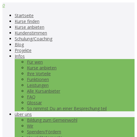
0
Startseite
Kurse finden
Kurse anbieten
Kundenstimmen
Schulung/Coaching
Blog
Projekte
Infos
Für wen
Kurse anbieten
Ihre Vorteile
Funktionen
Leistungen
Alle Kursanbieter
FAQ
Glossar
So nimmst Du an einer Besprechung teil
über uns
Bildung zum Gemeinwohl
Wir
Spenden/Fördern