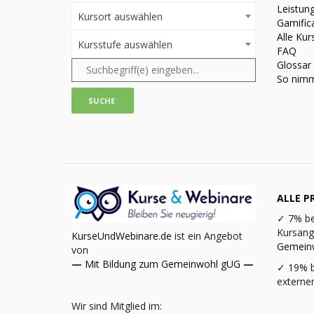
Leistun
Kursort auswählen
Gamific
Alle Kur
Kursstufe auswählen
FAQ
Glossar
So nimm
ALLE PR
✓
7% be
Kursang
KurseUndWebinare.de
ist ein Angebot
Gemein
von
—
Mit Bildung zum Gemeinwohl gUG
—
✓
19% b
externe
Wir sind Mitglied im: