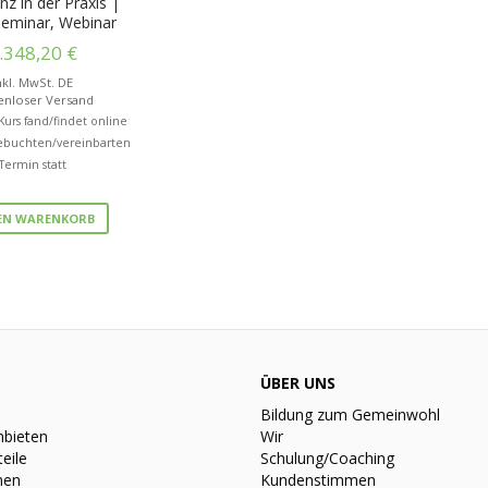
enz in der Praxis |
seminar, Webinar
.348,20
€
nkl. MwSt. DE
enloser Versand
 Kurs fand/findet online
buchten/vereinbarten
Termin statt
DEN WARENKORB
ÜBER UNS
Bildung zum Gemeinwohl
nbieten
Wir
teile
Schulung/Coaching
nen
Kundenstimmen