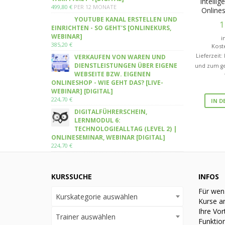
Intellig
499,80
€
PER 12 MONATE
Online
YOUTUBE KANAL ERSTELLEN UND
1
EINRICHTEN - SO GEHT'S [ONLINEKURS,
WEBINAR]
i
385,20
€
Kost
Lieferzeit:
VERKAUFEN VON WAREN UND
DIENSTLEISTUNGEN ÜBER EIGENE
und zum ge
WEBSEITE BZW. EIGENEN
ONLINESHOP - WIE GEHT DAS? [LIVE-
WEBINAR] [DIGITAL]
224,70
€
IN 
DIGITALFÜHRERSCHEIN,
LERNMODUL 6:
TECHNOLOGIEALLTAG (LEVEL 2) |
ONLINESEMINAR, WEBINAR [DIGITAL]
224,70
€
KURSSUCHE
INFOS
Für wen
Kurskategorie auswählen
Kurse a
Ihre Vor
Trainer auswählen
Funktio