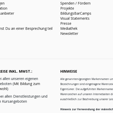
gen
Spenden / Fördern
ation
Projekte
sanbieter
BildungsBarCamps
Visual Statements
Presse
st Du an einer Besprechung teil
Mediathek
Newsletter
EISE INKL. MWST.:
HINWEISE
i allen unseren eigenen
Alle genannten/gezeigten Markennamen u
eboten (
Mit Bildung zum
Bezeichnungen sind eingetragene Warenzei
wohl
)
Eigentümer. Die aufgeführten Markennam
Warenzeichen auf unseren Internetseiten d
ei allen Dienstleistungen und
ausschließlich zur Beschreibung unserer Le
n Kursangeboten
Hinweis zur Verwendung der männlic