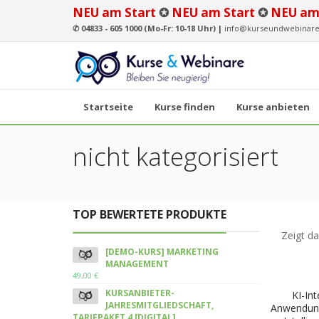
NEU am Start
✪
NEU am Start
✪
NEU am
✆
04833 - 605 1000 (Mo-Fr: 10-18 Uhr) |
info@kurseundwebinare
Startseite
Kurse finden
Kurse anbieten
nicht kategorisiert
TOP BEWERTETE PRODUKTE
Zeigt da
[DEMO-KURS] MARKETING
MANAGEMENT
49,00
€
KURSANBIETER-
KI-In
JAHRESMITGLIEDSCHAFT,
Anwendung
TARIFPAKET 4 [DIGITAL]