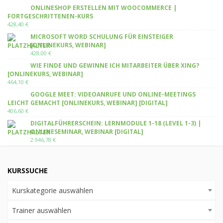
ONLINESHOP ERSTELLEN MIT WOOCOMMERCE |
FORTGESCHRITTENEN-KURS
428,40
€
MICROSOFT WORD SCHULUNG FÜR EINSTEIGER
[ONLINEKURS, WEBINAR]
428,00
€
WIE FINDE UND GEWINNE ICH MITARBEITER ÜBER XING?
[ONLINEKURS, WEBINAR]
464,10
€
GOOGLE MEET: VIDEOANRUFE UND ONLINE-MEETINGS
LEICHT GEMACHT [ONLINEKURS, WEBINAR] [DIGITAL]
406,60
€
DIGITALFÜHRERSCHEIN: LERNMODULE 1-18 (LEVEL 1-3) |
ONLINESEMINAR, WEBINAR [DIGITAL]
2.946,78
€
KURSSUCHE
Kurskategorie auswählen
Trainer auswählen