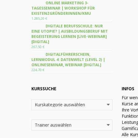
ONLINE MARKETING 3-
TAGESSEMINAR | WORKSHOP FÜR
EXISTENZGRÜNDERINNEN/KMU
1.285,20
€
DIGITALE BERUFSSCHULE: NUR
EINE UTOPIE? | AUSBILDUNGSBERUF MIT
BEGEISTERUNG LERNEN [LIVE-WEBINAR]
[DIGITAL]
267,50
€
DIGITALFÜHRERSCHEIN,
LERNMODUL 4: DATENWELT (LEVEL 2) |
ONLINESEMINAR, WEBINAR [DIGITAL]
224,70
€
KURSSUCHE
INFOS
Für wen
Kurse a
Ihre Vor
Funktio
Leistun
Gamific
Alle Kur