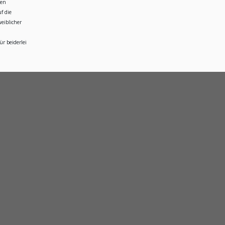
ren
f die
eiblicher
r beiderlei