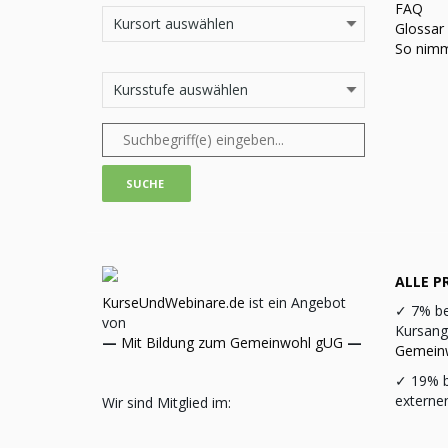
FAQ
Glossar
So nimm
ALLE PR
KurseUndWebinare.de
ist ein Angebot
✓
7% be
von
Kursang
—
Mit Bildung zum Gemeinwohl gUG
—
Gemein
✓
19% b
externe
Wir sind Mitglied im: