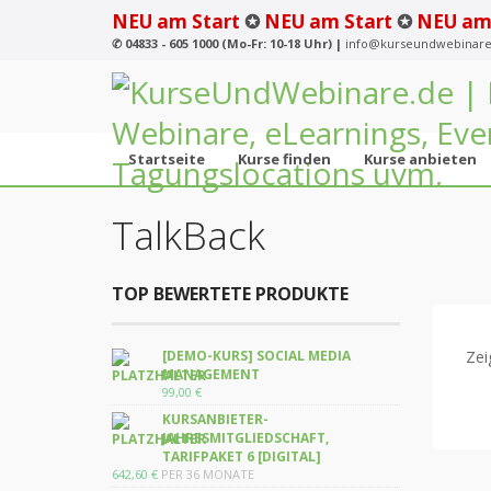
NEU am Start
✪
NEU am Start
✪
NEU am
✆
04833 - 605 1000 (Mo-Fr: 10-18 Uhr) |
info@kurseundwebinare
Startseite
Kurse finden
Kurse anbieten
TalkBack
TOP BEWERTETE PRODUKTE
[DEMO-KURS] SOCIAL MEDIA
Zei
MANAGEMENT
99,00
€
KURSANBIETER-
JAHRESMITGLIEDSCHAFT,
TARIFPAKET 6 [DIGITAL]
642,60
€
PER 36 MONATE