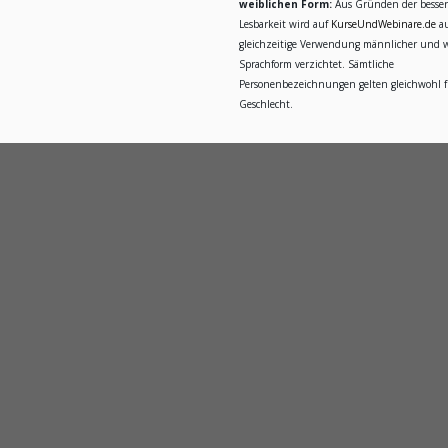
weiblichen Form:
Aus Gründen der besse
Lesbarkeit wird auf
KurseUndWebinare.de
au
gleichzeitige Verwendung männlicher und w
Sprachform verzichtet. Sämtliche
Personenbezeichnungen gelten gleichwohl fü
Geschlecht.