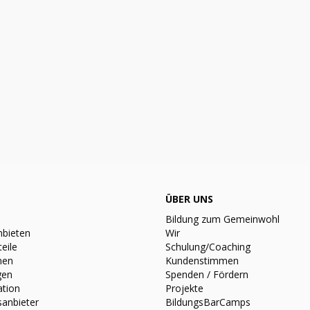
ÜBER UNS
Bildung zum Gemeinwohl
nbieten
Wir
teile
Schulung/Coaching
nen
Kundenstimmen
gen
Spenden / Fördern
ation
Projekte
sanbieter
BildungsBarCamps