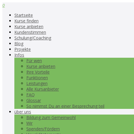
0
Startseite
Kurse finden
Kurse anbieten
Kundenstimmen
Schulung/Coaching
Blog
Projekte
Infos
Für wen
Kurse anbieten
Ihre Vorteile
Funktionen
Leistungen
Alle Kursanbieter
FAQ
Glossar
So nimmst Du an einer Besprechung teil
über uns
Bildung zum Gemeinwohl
Wir
Spenden/Fördern