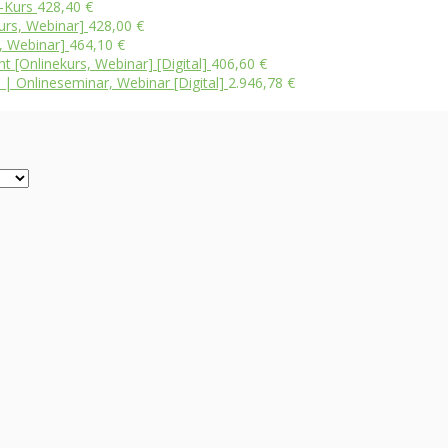
-Kurs
428,40
€
urs, Webinar]
428,00
€
, Webinar]
464,10
€
 [Onlinekurs, Webinar] [Digital]
406,60
€
 | Onlineseminar, Webinar [Digital]
2.946,78
€