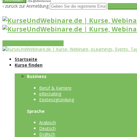
‹ zurück zur Anmeldung
Get reset pass
Vorteile
Funktionen
Leistungen
Startseite
Kurse finden
Business
Beruf & Karriere
eRecruiting
Existenzgründung
Sprache
Arabisch
Deutsch
Englisch