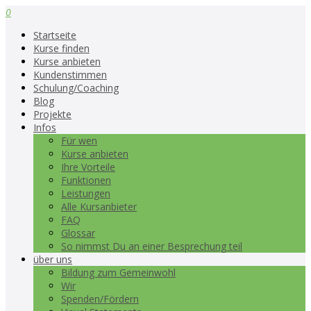
0
Startseite
Kurse finden
Kurse anbieten
Kundenstimmen
Schulung/Coaching
Blog
Projekte
Infos
Für wen
Kurse anbieten
Ihre Vorteile
Funktionen
Leistungen
Alle Kursanbieter
FAQ
Glossar
So nimmst Du an einer Besprechung teil
über uns
Bildung zum Gemeinwohl
Wir
Spenden/Fördern