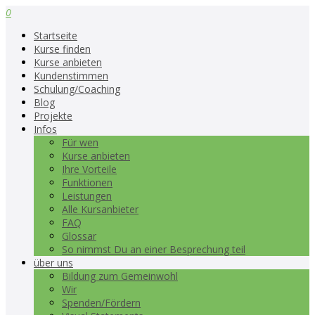
0
Startseite
Kurse finden
Kurse anbieten
Kundenstimmen
Schulung/Coaching
Blog
Projekte
Infos
Für wen
Kurse anbieten
Ihre Vorteile
Funktionen
Leistungen
Alle Kursanbieter
FAQ
Glossar
So nimmst Du an einer Besprechung teil
über uns
Bildung zum Gemeinwohl
Wir
Spenden/Fördern