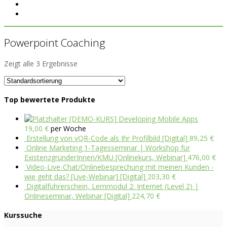
Powerpoint Coaching
Zeigt alle 3 Ergebnisse
Top bewertete Produkte
[DEMO-KURS] Developing Mobile Apps
19,00
€
per Woche
Erstellung von vQR-Code als Ihr Profilbild [Digital]
89,25
€
Online Marketing 1-Tagesseminar | Workshop für
ExistenzgründerInnen/KMU [Onlinekurs, Webinar]
476,00
€
Video-Live-Chat/Onlinebesprechung mit meinen Kunden -
wie geht das? [Live-Webinar] [Digital]
203,30
€
Digitalführerschein, Lernmodul 2: Internet (Level 2) |
Onlineseminar, Webinar [Digital]
224,70
€
Kurssuche