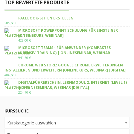
TOP BEWERTETE PRODUKTE
FACEBOOK-SEITEN ERSTELLEN
285,60
€
MICROSOFT POWERPOINT SCHULUNG FÜR EINSTEIGER
[ONLINEKURS, WEBINAR]
428,00
€
MICROSOFT TEAMS - FÜR ANWENDER (KOMPAKTES
INTENSIV-TRAINING) | ONLINESEMINAR, WEBINAR
941,60
€
CHROME WEB STORE: GOOGLE CHROME ERWEITERUNGEN
INSTALLIEREN UND ERWEITERN [ONLINEKURS, WEBINAR] [DIGITAL]
406,60
€
DIGITALFÜHRERSCHEIN, LERNMODUL 2: INTERNET (LEVEL 1)
| ONLINESEMINAR, WEBINAR [DIGITAL]
224,70
€
KURSSUCHE
Kurskategorie auswählen