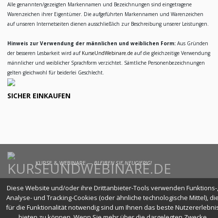
Alle genannten/gezeigten Markennamen und Bezeichnungen sind eingetragene
Warenzeichen ihrer Eigentümer. Die aufgeführten Markennamen und Warenzeichen
auf unseren Internetseiten dienen ausschließlich zur Beschreibung unserer Leistungen.
Hinweis zur Verwendung der männlichen und weiblichen Form:
Aus Gründen
der besseren Lesbarkeit wird auf
KurseUndWebinare.de
auf die gleichzeitige Verwendung
männlicher und weiblicher Sprachform verzichtet. Sämtliche Personenbezeichnungen
gelten gleichwohl für beiderlei Geschlecht.
SICHER EINKAUFEN
KURSE & WEBINARE —
BLEIBEN SIE NEUGIERIG!
Diese Website und/oder ihre Drittanbieter-Tools verwenden Funktions-
Analyse- und Tracking-Cookies (oder ähnliche technologische Mittel), di
für die Funktionalität notwendig sind um Ihnen das beste Nutzererlebni
bieten zu können. Wenn Sie mehr über die dargelegten Zwecke