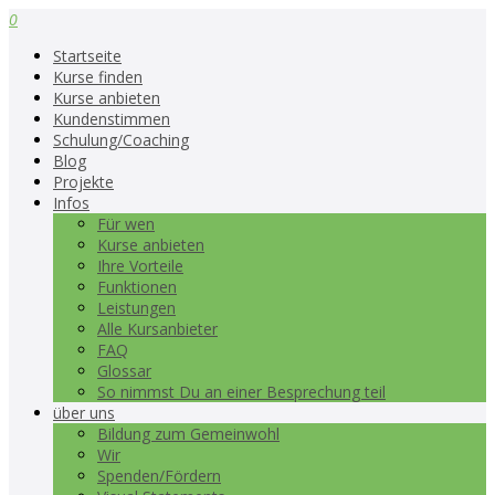
0
Startseite
Kurse finden
Kurse anbieten
Kundenstimmen
Schulung/Coaching
Blog
Projekte
Infos
Für wen
Kurse anbieten
Ihre Vorteile
Funktionen
Leistungen
Alle Kursanbieter
FAQ
Glossar
So nimmst Du an einer Besprechung teil
über uns
Bildung zum Gemeinwohl
Wir
Spenden/Fördern