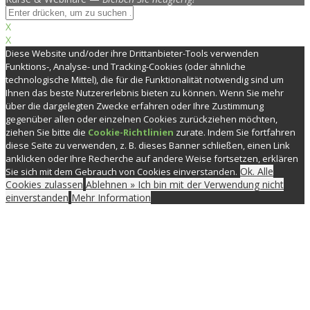
X
X
Diese Website und/oder ihre Drittanbieter-Tools verwenden
Funktions-, Analyse- und Tracking-Cookies (oder ähnliche
technologische Mittel), die für die Funktionalität notwendig sind um
Ihnen das beste Nutzererlebnis bieten zu können. Wenn Sie mehr
über die dargelegten Zwecke erfahren oder Ihre Zustimmung
gegenüber allen oder einzelnen Cookies zurückziehen möchten,
ziehen Sie bitte die
Cookie-Richtlinien
zurate. Indem Sie fortfahren
diese Seite zu verwenden, z. B. dieses Banner schließen, einen Link
anklicken oder Ihre Recherche auf andere Weise fortsetzen, erklären
Ok. Alle
Sie sich mit dem Gebrauch von Cookies einverstanden.
Cookies zulassen
Ablehnen » Ich bin mit der Verwendung nicht
einverstanden
Mehr Information