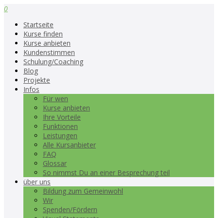
0
Startseite
Kurse finden
Kurse anbieten
Kundenstimmen
Schulung/Coaching
Blog
Projekte
Infos
Für wen
Kurse anbieten
Ihre Vorteile
Funktionen
Leistungen
Alle Kursanbieter
FAQ
Glossar
So nimmst Du an einer Besprechung teil
über uns
Bildung zum Gemeinwohl
Wir
Spenden/Fördern