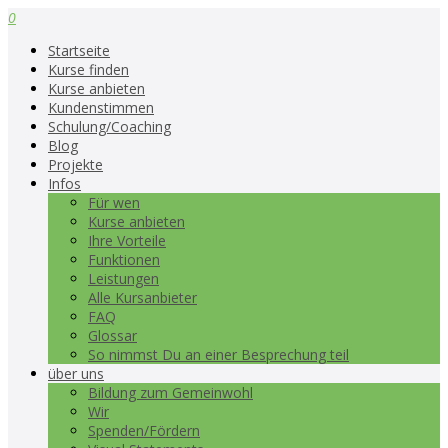
0
Startseite
Kurse finden
Kurse anbieten
Kundenstimmen
Schulung/Coaching
Blog
Projekte
Infos
Für wen
Kurse anbieten
Ihre Vorteile
Funktionen
Leistungen
Alle Kursanbieter
FAQ
Glossar
So nimmst Du an einer Besprechung teil
über uns
Bildung zum Gemeinwohl
Wir
Spenden/Fördern