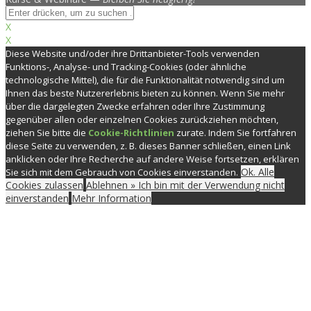
X
X
Diese Website und/oder ihre Drittanbieter-Tools verwenden
Funktions-, Analyse- und Tracking-Cookies (oder ähnliche
technologische Mittel), die für die Funktionalität notwendig sind um
Ihnen das beste Nutzererlebnis bieten zu können. Wenn Sie mehr
über die dargelegten Zwecke erfahren oder Ihre Zustimmung
gegenüber allen oder einzelnen Cookies zurückziehen möchten,
ziehen Sie bitte die
Cookie-Richtlinien
zurate. Indem Sie fortfahren
diese Seite zu verwenden, z. B. dieses Banner schließen, einen Link
anklicken oder Ihre Recherche auf andere Weise fortsetzen, erklären
Ok. Alle
Sie sich mit dem Gebrauch von Cookies einverstanden.
Cookies zulassen
Ablehnen » Ich bin mit der Verwendung nicht
einverstanden
Mehr Information