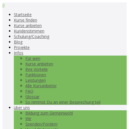
0
Startseite
Kurse finden
Kurse anbieten
Kundenstimmen
Schulung/Coaching
Blog
Projekte
Infos
Für wen
Kurse anbieten
Ihre Vorteile
Funktionen
Leistungen
Alle Kursanbieter
FAQ
Glossar
So nimmst Du an einer Besprechung teil
über uns
Bildung zum Gemeinwohl
Wir
Spenden/Fördern