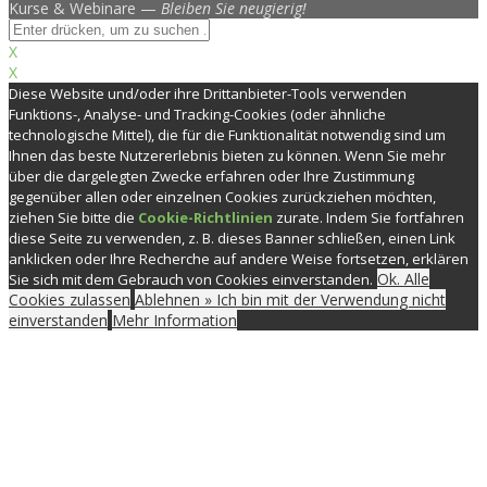
Kurse & Webinare —
Bleiben Sie neugierig!
X
X
Diese Website und/oder ihre Drittanbieter-Tools verwenden
Funktions-, Analyse- und Tracking-Cookies (oder ähnliche
technologische Mittel), die für die Funktionalität notwendig sind um
Ihnen das beste Nutzererlebnis bieten zu können. Wenn Sie mehr
über die dargelegten Zwecke erfahren oder Ihre Zustimmung
gegenüber allen oder einzelnen Cookies zurückziehen möchten,
ziehen Sie bitte die
Cookie-Richtlinien
zurate. Indem Sie fortfahren
diese Seite zu verwenden, z. B. dieses Banner schließen, einen Link
anklicken oder Ihre Recherche auf andere Weise fortsetzen, erklären
Ok. Alle
Sie sich mit dem Gebrauch von Cookies einverstanden.
Cookies zulassen
Ablehnen » Ich bin mit der Verwendung nicht
einverstanden
Mehr Information