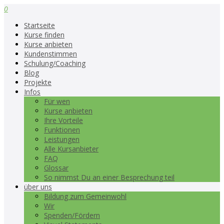
0
Startseite
Kurse finden
Kurse anbieten
Kundenstimmen
Schulung/Coaching
Blog
Projekte
Infos
Für wen
Kurse anbieten
Ihre Vorteile
Funktionen
Leistungen
Alle Kursanbieter
FAQ
Glossar
So nimmst Du an einer Besprechung teil
über uns
Bildung zum Gemeinwohl
Wir
Spenden/Fördern