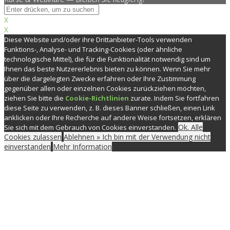
X
X
Diese Website und/oder ihre Drittanbieter-Tools verwenden
Funktions-, Analyse- und Tracking-Cookies (oder ähnliche
technologische Mittel), die für die Funktionalität notwendig sind um
Ihnen das beste Nutzererlebnis bieten zu können. Wenn Sie mehr
über die dargelegten Zwecke erfahren oder Ihre Zustimmung
gegenüber allen oder einzelnen Cookies zurückziehen möchten,
ziehen Sie bitte die
Cookie-Richtlinien
zurate. Indem Sie fortfahren
diese Seite zu verwenden, z. B. dieses Banner schließen, einen Link
anklicken oder Ihre Recherche auf andere Weise fortsetzen, erklären
Ok. Alle
Sie sich mit dem Gebrauch von Cookies einverstanden.
Cookies zulassen
Ablehnen » Ich bin mit der Verwendung nicht
einverstanden
Mehr Information