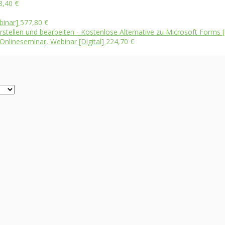
8,40
€
binar]
577,80
€
tellen und bearbeiten - Kostenlose Alternative zu Microsoft Forms [O
Onlineseminar, Webinar [Digital]
224,70
€