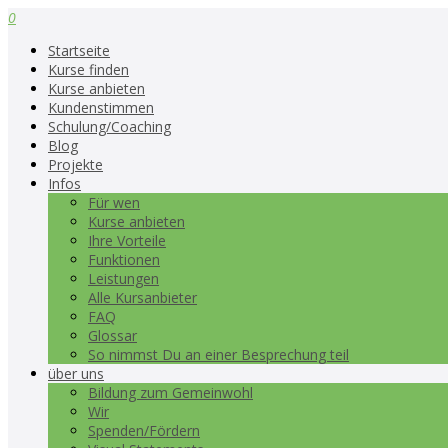
0
Startseite
Kurse finden
Kurse anbieten
Kundenstimmen
Schulung/Coaching
Blog
Projekte
Infos
Für wen
Kurse anbieten
Ihre Vorteile
Funktionen
Leistungen
Alle Kursanbieter
FAQ
Glossar
So nimmst Du an einer Besprechung teil
über uns
Bildung zum Gemeinwohl
Wir
Spenden/Fördern