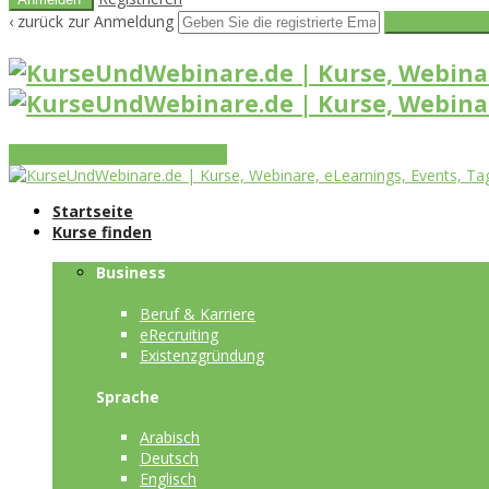
‹ zurück zur Anmeldung
Get reset pass
Vorteile
Funktionen
Leistungen
Startseite
Kurse finden
Business
Beruf & Karriere
eRecruiting
Existenzgründung
Sprache
Arabisch
Deutsch
Englisch