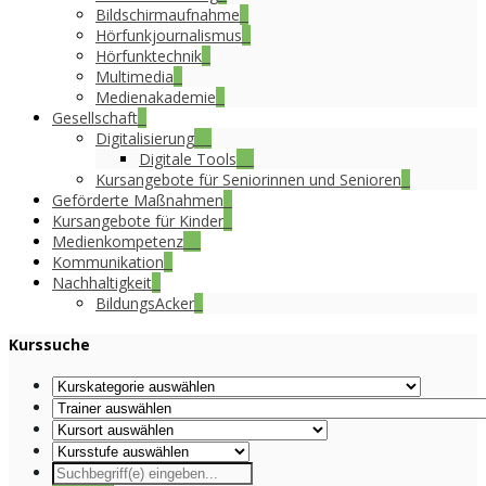
Bildschirmaufnahme
2
Hörfunkjournalismus
8
Hörfunktechnik
6
Multimedia
3
Medienakademie
1
Gesellschaft
1
Digitalisierung
39
Digitale Tools
15
Kursangebote für Seniorinnen und Senioren
4
Geförderte Maßnahmen
8
Kursangebote für Kinder
2
Medienkompetenz
35
Kommunikation
1
Nachhaltigkeit
1
BildungsAcker
1
Kurssuche