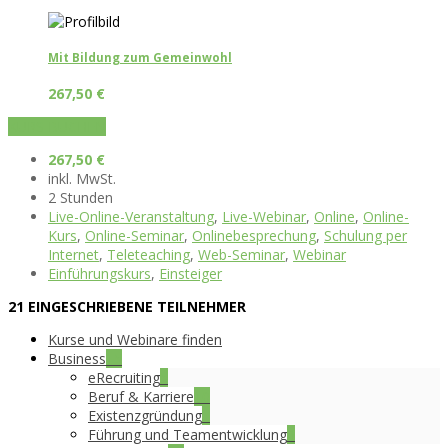
Mit Bildung zum Gemeinwohl
267,50
€
KURS BUCHEN
267,50
€
inkl. MwSt.
2 Stunden
Live-Online-Veranstaltung
,
Live-Webinar
,
Online
,
Online-
Kurs
,
Online-Seminar
,
Onlinebesprechung
,
Schulung per
Internet
,
Teleteaching
,
Web-Seminar
,
Webinar
Einführungskurs
,
Einsteiger
21 EINGESCHRIEBENE TEILNEHMER
Kurse und Webinare finden
Business
15
eRecruiting
5
Beruf & Karriere
10
Existenzgründung
7
Führung und Teamentwicklung
3