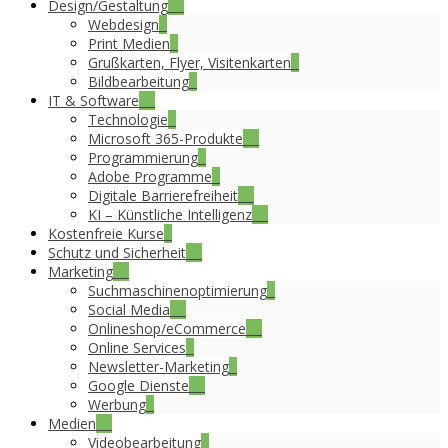
Design/Gestaltung
16
Webdesign
5
Print Medien
4
Grußkarten, Flyer, Visitenkarten
2
Bildbearbeitung
3
IT & Software
36
Technologie
4
Microsoft 365-Produkte
14
Programmierung
2
Adobe Programme
3
Digitale Barrierefreiheit
16
KI – Künstliche Intelligenz
23
Kostenfreie Kurse
8
Schutz und Sicherheit
17
Marketing
31
Suchmaschinenoptimierung
5
Social Media
16
Onlineshop/eCommerce
12
Online Services
6
Newsletter-Marketing
7
Google Dienste
19
Werbung
6
Medien
20
Videobearbeitung
6