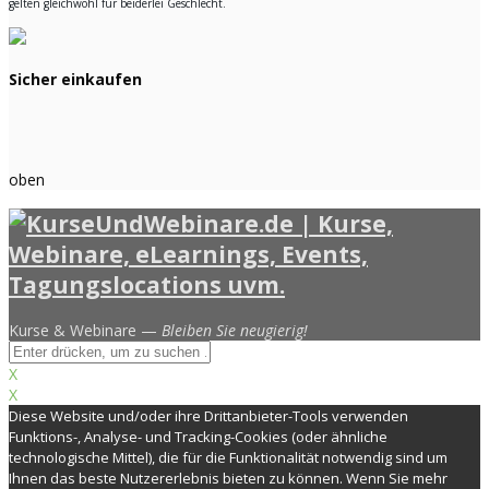
gelten gleichwohl für beiderlei Geschlecht.
Sicher einkaufen
oben
Kurse & Webinare —
Bleiben Sie neugierig!
X
X
Diese Website und/oder ihre Drittanbieter-Tools verwenden
Funktions-, Analyse- und Tracking-Cookies (oder ähnliche
technologische Mittel), die für die Funktionalität notwendig sind um
Ihnen das beste Nutzererlebnis bieten zu können. Wenn Sie mehr