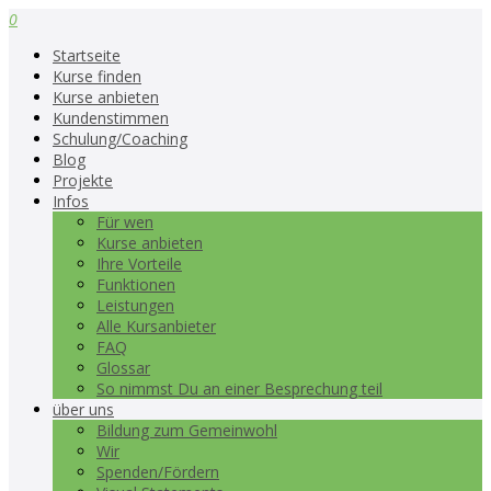
0
Startseite
Kurse finden
Kurse anbieten
Kundenstimmen
Schulung/Coaching
Blog
Projekte
Infos
Für wen
Kurse anbieten
Ihre Vorteile
Funktionen
Leistungen
Alle Kursanbieter
FAQ
Glossar
So nimmst Du an einer Besprechung teil
über uns
Bildung zum Gemeinwohl
Wir
Spenden/Fördern