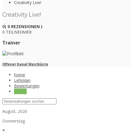
Creativity Live!
Creativity Live!
0
( 0 REZENSIONEN )
0 TEILNEHMER
Trainer
Offener Kanal Westküste
home
Lehrplan
Bewertungen
Events
August, 2026
Donnerstag
6