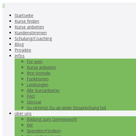
0
Startseite
Kurse finden
Kurse anbieten
Kundenstimmen
Schulung/Coaching
Blog
Projekte
Infos
Für wen
Kurse anbieten
Ihre Vorteile
Funktionen
Leistungen
Alle Kursanbieter
FAQ
Glossar
So nimmst Du an einer Besprechung teil
über uns
Bildung zum Gemeinwohl
Wir
Spenden/Fördern