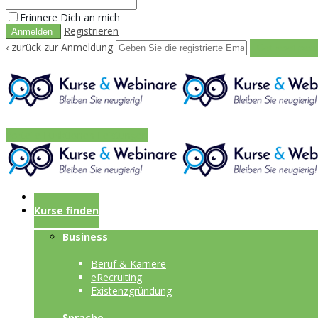
Erinnere Dich an mich
Registrieren
‹ zurück zur Anmeldung
Get reset pass
Vorteile
Funktionen
Leistungen
Startseite
Kurse finden
Business
Beruf & Karriere
eRecruiting
Existenzgründung
Sprache