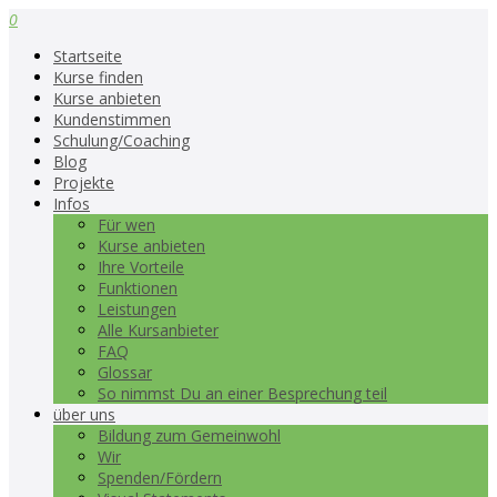
0
Startseite
Kurse finden
Kurse anbieten
Kundenstimmen
Schulung/Coaching
Blog
Projekte
Infos
Für wen
Kurse anbieten
Ihre Vorteile
Funktionen
Leistungen
Alle Kursanbieter
FAQ
Glossar
So nimmst Du an einer Besprechung teil
über uns
Bildung zum Gemeinwohl
Wir
Spenden/Fördern