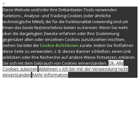
X
Diese Website und/oder ihre Drittanbieter-Tools verwenden
Funktions-, Analyse- und Tracking-Cookies (oder ähnliche
technologische Mittel), die für die Funktionalität notwendig sind um
Ihnen das beste Nutzererlebnis bieten zu können. Wenn Sie mehr
über die dargelegten Zwecke erfahren oder Ihre Zustimmung
gegenüber allen oder einzelnen Cookies zurückziehen möchten,
ziehen Sie bitte die
Cookie-Richtlinien
zurate. Indem Sie fortfahren
diese Seite zu verwenden, z. B. dieses Banner schließen, einen Link
anklicken oder Ihre Recherche auf andere Weise fortsetzen, erklären
Ok. Alle
Sie sich mit dem Gebrauch von Cookies einverstanden.
Cookies zulassen
Ablehnen » Ich bin mit der Verwendung nicht
einverstanden
Mehr Information