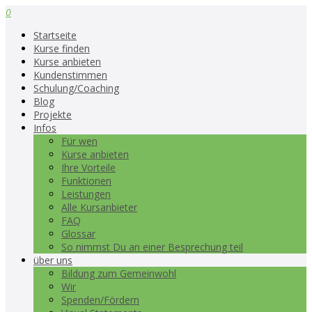
0
Startseite
Kurse finden
Kurse anbieten
Kundenstimmen
Schulung/Coaching
Blog
Projekte
Infos
Für wen
Kurse anbieten
Ihre Vorteile
Funktionen
Leistungen
Alle Kursanbieter
FAQ
Glossar
So nimmst Du an einer Besprechung teil
über uns
Bildung zum Gemeinwohl
Wir
Spenden/Fördern